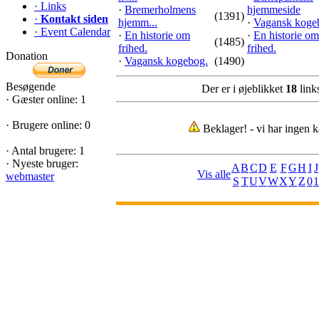
·
Links
·
Bremerholmens
hjemmeside
(1391)
·
Kontakt siden
hjemm...
·
Vagansk koge
·
Event Calendar
·
En historie om
·
En historie om
(1485)
frihed.
frihed.
Donation
·
Vagansk kogebog.
(1490)
Besøgende
Der er i øjeblikket
18
links
·
Gæster online: 1
·
Brugere online: 0
Beklager! - vi har ingen k
·
Antal brugere: 1
·
Nyeste bruger:
A
B
C
D
E
F
G
H
I
J
Vis alle
webmaster
S
T
U
V
W
X
Y
Z
0
1