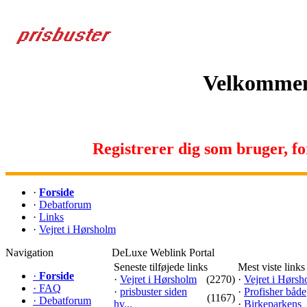
Velkommen 
Registrerer dig som bruger, for 
·
Forside
·
Debatforum
·
Links
·
Vejret i Hørsholm
Navigation
DeLuxe Weblink Portal
Seneste tilføjede links
Mest viste links
·
Forside
·
Vejret i Hørsholm
(2270)
·
Vejret i Hørs
·
FAQ
·
prisbuster siden
·
Profisher både
(1167)
·
Debatforum
hv...
·
Birkeparkens