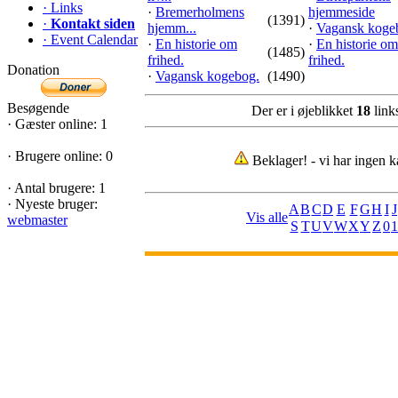
·
Links
·
Bremerholmens
hjemmeside
(1391)
·
Kontakt siden
hjemm...
·
Vagansk koge
·
Event Calendar
·
En historie om
·
En historie om
(1485)
frihed.
frihed.
Donation
·
Vagansk kogebog.
(1490)
Besøgende
Der er i øjeblikket
18
links
·
Gæster online: 1
·
Brugere online: 0
Beklager! - vi har ingen k
·
Antal brugere: 1
·
Nyeste bruger:
A
B
C
D
E
F
G
H
I
J
Vis alle
webmaster
S
T
U
V
W
X
Y
Z
0
1