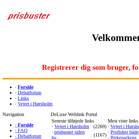
Velkommen 
Registrerer dig som bruger, for 
·
Forside
·
Debatforum
·
Links
·
Vejret i Hørsholm
Navigation
DeLuxe Weblink Portal
Seneste tilføjede links
Mest viste links
·
Forside
·
Vejret i Hørsholm
(2269)
·
Vejret i Hørs
·
FAQ
·
prisbuster siden
·
Profisher både
(1167)
·
Debatforum
hv...
·
Birkeparkens