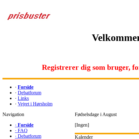
Velkommen 
Registrerer dig som bruger, for 
·
Forside
·
Debatforum
·
Links
·
Vejret i Hørsholm
Navigation
Fødselsdage i August
·
Forside
[Ingen]
·
FAQ
·
Debatforum
Kalender